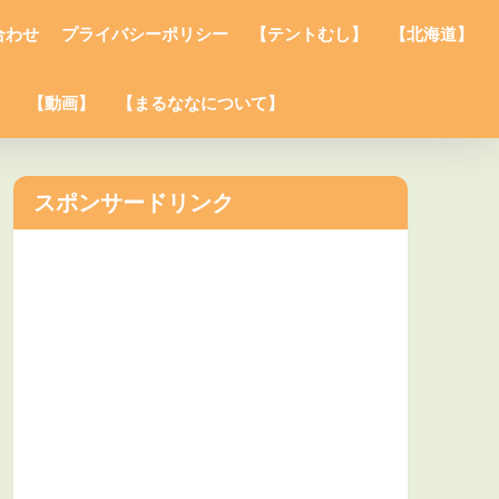
合わせ
プライバシーポリシー
【テントむし】
【北海道】
】
【動画】
【まるななについて】
スポンサードリンク