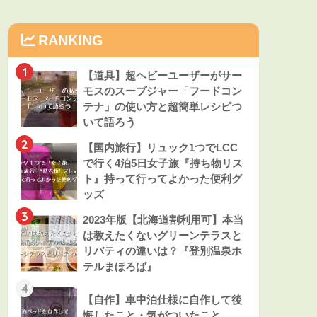
RANKING
1
【道具】超ヘビーユーザーがサー
モスのスープジャー「フードコン
テナ」の使い方と超簡単レシピつ
いて語ろう
2
【国内旅行】リュック1つでLCC
で行く4泊5日女子旅『持ち物リス
ト』持って行ってよかった便利グ
ッズ
3
2023年版【北海道割利用可】本当
は教えたくないグリーンテラスと
リバティの違いは？『登別温泉ホ
テルまほろば』
4
【自作】車中泊仕様に自作して後
悔したこと・気がついたこと