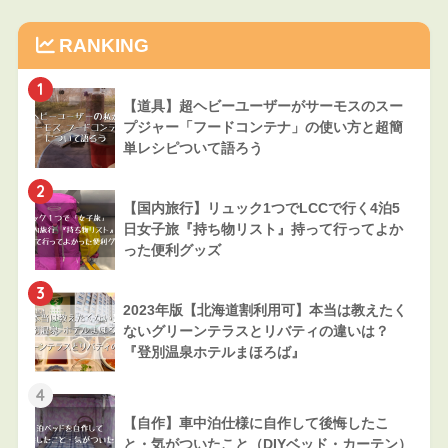
RANKING
1
【道具】超ヘビーユーザーがサーモスのスー
プジャー「フードコンテナ」の使い方と超簡
単レシピついて語ろう
2
【国内旅行】リュック1つでLCCで行く4泊5
日女子旅『持ち物リスト』持って行ってよか
った便利グッズ
3
2023年版【北海道割利用可】本当は教えたく
ないグリーンテラスとリバティの違いは？
『登別温泉ホテルまほろば』
4
【自作】車中泊仕様に自作して後悔したこ
と・気がついたこと（DIYベッド・カーテン）