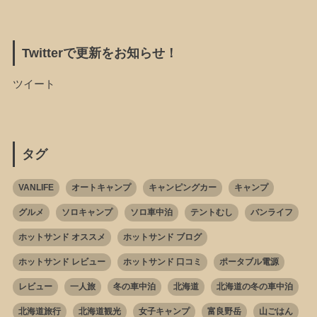
Twitterで更新をお知らせ！
ツイート
タグ
VANLIFE
オートキャンプ
キャンピングカー
キャンプ
グルメ
ソロキャンプ
ソロ車中泊
テントむし
バンライフ
ホットサンド オススメ
ホットサンド ブログ
ホットサンド レビュー
ホットサンド 口コミ
ポータブル電源
レビュー
一人旅
冬の車中泊
北海道
北海道の冬の車中泊
北海道旅行
北海道観光
女子キャンプ
富良野岳
山ごはん