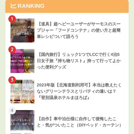
RANKING
1
【道具】超ヘビーユーザーがサーモスのスー
プジャー「フードコンテナ」の使い方と超簡
単レシピついて語ろう
2
【国内旅行】リュック1つでLCCで行く4泊5
日女子旅『持ち物リスト』持って行ってよか
った便利グッズ
3
2023年版【北海道割利用可】本当は教えたく
ないグリーンテラスとリバティの違いは？
『登別温泉ホテルまほろば』
4
【自作】車中泊仕様に自作して後悔したこ
と・気がついたこと（DIYベッド・カーテン）