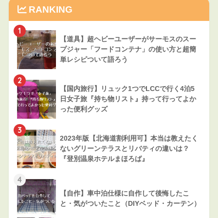
RANKING
1
【道具】超ヘビーユーザーがサーモスのスー
プジャー「フードコンテナ」の使い方と超簡
単レシピついて語ろう
2
【国内旅行】リュック1つでLCCで行く4泊5
日女子旅『持ち物リスト』持って行ってよか
った便利グッズ
3
2023年版【北海道割利用可】本当は教えたく
ないグリーンテラスとリバティの違いは？
『登別温泉ホテルまほろば』
4
【自作】車中泊仕様に自作して後悔したこ
と・気がついたこと（DIYベッド・カーテン）