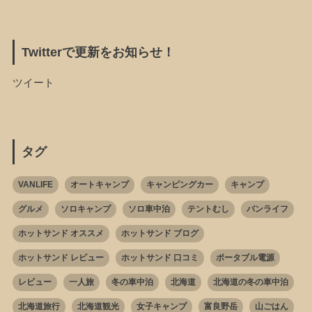
Twitterで更新をお知らせ！
ツイート
タグ
VANLIFE
オートキャンプ
キャンピングカー
キャンプ
グルメ
ソロキャンプ
ソロ車中泊
テントむし
バンライフ
ホットサンド オススメ
ホットサンド ブログ
ホットサンド レビュー
ホットサンド 口コミ
ポータブル電源
レビュー
一人旅
冬の車中泊
北海道
北海道の冬の車中泊
北海道旅行
北海道観光
女子キャンプ
富良野岳
山ごはん