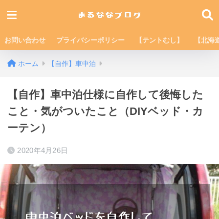
お問い合わせ
プライバシーポリシー
【テントむし】
【北海
ホーム
【自作】車中泊
【自作】車中泊仕様に自作して後悔した
こと・気がついたこと（DIYベッド・カ
ーテン）
2020年4月26日