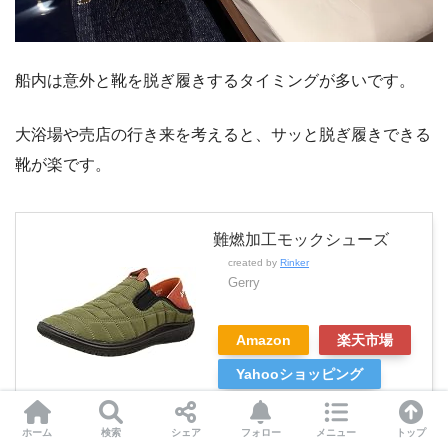
船内は意外と靴を脱ぎ履きするタイミングが多いです。
大浴場や売店の行き来を考えると、サッと脱ぎ履きできる
靴が楽です。
難燃加工モックシューズ
created by
Rinker
Gerry
Amazon
楽天市場
Yahooショッピング
ホーム
検索
シェア
フォロー
メニュー
トップ