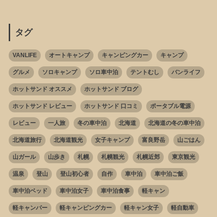
タグ
VANLIFE
オートキャンプ
キャンピングカー
キャンプ
グルメ
ソロキャンプ
ソロ車中泊
テントむし
バンライフ
ホットサンド オススメ
ホットサンド ブログ
ホットサンド レビュー
ホットサンド 口コミ
ポータブル電源
レビュー
一人旅
冬の車中泊
北海道
北海道の冬の車中泊
北海道旅行
北海道観光
女子キャンプ
富良野岳
山ごはん
山ガール
山歩き
札幌
札幌観光
札幌近郊
東京観光
温泉
登山
登山初心者
自作
車中泊
車中泊ご飯
車中泊ベッド
車中泊女子
車中泊食事
軽キャン
軽キャンパー
軽キャンピングカー
軽キャン女子
軽自動車