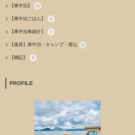
【車中泊】
33
【車中泊ごはん】
4
【車中泊車紹介】
1
【道具】車中泊・キャンプ・登山
32
【雑記】
9
PROFILE