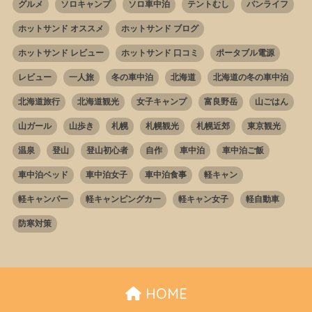
グルメ
ソロキャンプ
ソロ車中泊
テントむし
バンライフ
ホットサンド オススメ
ホットサンド ブログ
ホットサンド レビュー
ホットサンド 口コミ
ポータブル電源
レビュー
一人旅
冬の車中泊
北海道
北海道の冬の車中泊
北海道旅行
北海道観光
女子キャンプ
富良野岳
山ごはん
山ガール
山歩き
札幌
札幌観光
札幌近郊
東京観光
温泉
登山
登山初心者
自作
車中泊
車中泊ご飯
車中泊ベッド
車中泊女子
車中泊食事
軽キャン
軽キャンパー
軽キャンピングカー
軽キャン女子
軽自動車
防寒対策
HOME