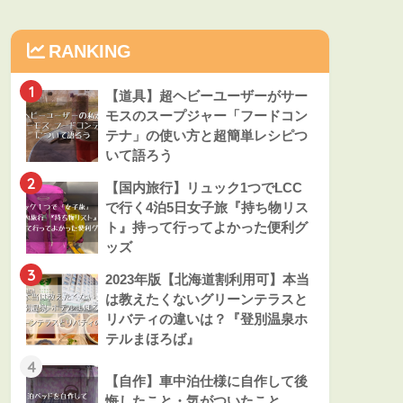
RANKING
1
【道具】超ヘビーユーザーがサー
モスのスープジャー「フードコン
テナ」の使い方と超簡単レシピつ
いて語ろう
2
【国内旅行】リュック1つでLCC
で行く4泊5日女子旅『持ち物リス
ト』持って行ってよかった便利グ
ッズ
3
2023年版【北海道割利用可】本当
は教えたくないグリーンテラスと
リバティの違いは？『登別温泉ホ
テルまほろば』
4
【自作】車中泊仕様に自作して後
悔したこと・気がついたこと