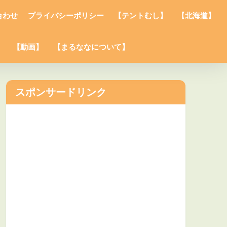
合わせ
プライバシーポリシー
【テントむし】
【北海道】
】
【動画】
【まるななについて】
スポンサードリンク