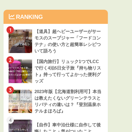
RANKING
1
【道具】超ヘビーユーザーがサー
モスのスープジャー「フードコン
テナ」の使い方と超簡単レシピつ
いて語ろう
2
【国内旅行】リュック1つでLCC
で行く4泊5日女子旅『持ち物リス
ト』持って行ってよかった便利グ
ッズ
3
2023年版【北海道割利用可】本当
は教えたくないグリーンテラスと
リバティの違いは？『登別温泉ホ
テルまほろば』
4
【自作】車中泊仕様に自作して後
悔したこと・気がついたこと