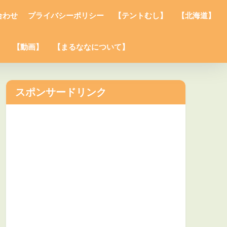
合わせ
プライバシーポリシー
【テントむし】
【北海道】
】
【動画】
【まるななについて】
スポンサードリンク