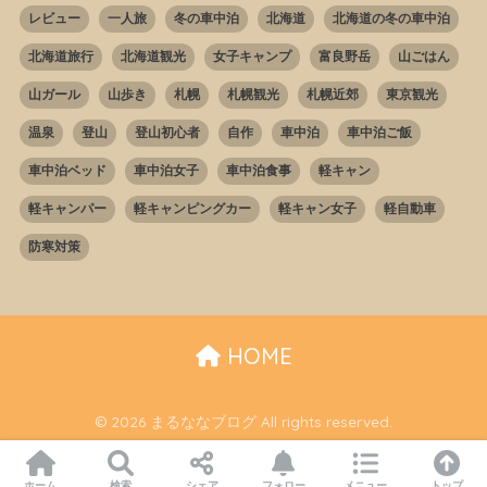
レビュー
一人旅
冬の車中泊
北海道
北海道の冬の車中泊
北海道旅行
北海道観光
女子キャンプ
富良野岳
山ごはん
山ガール
山歩き
札幌
札幌観光
札幌近郊
東京観光
温泉
登山
登山初心者
自作
車中泊
車中泊ご飯
車中泊ベッド
車中泊女子
車中泊食事
軽キャン
軽キャンパー
軽キャンピングカー
軽キャン女子
軽自動車
防寒対策
HOME
© 2026 まるななブログ All rights reserved.
ホーム
検索
シェア
フォロー
メニュー
トップ