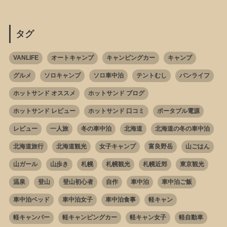
タグ
VANLIFE
オートキャンプ
キャンピングカー
キャンプ
グルメ
ソロキャンプ
ソロ車中泊
テントむし
バンライフ
ホットサンド オススメ
ホットサンド ブログ
ホットサンド レビュー
ホットサンド 口コミ
ポータブル電源
レビュー
一人旅
冬の車中泊
北海道
北海道の冬の車中泊
北海道旅行
北海道観光
女子キャンプ
富良野岳
山ごはん
山ガール
山歩き
札幌
札幌観光
札幌近郊
東京観光
温泉
登山
登山初心者
自作
車中泊
車中泊ご飯
車中泊ベッド
車中泊女子
車中泊食事
軽キャン
軽キャンパー
軽キャンピングカー
軽キャン女子
軽自動車