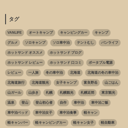
タグ
VANLIFE
オートキャンプ
キャンピングカー
キャンプ
グルメ
ソロキャンプ
ソロ車中泊
テントむし
バンライフ
ホットサンド オススメ
ホットサンド ブログ
ホットサンド レビュー
ホットサンド 口コミ
ポータブル電源
レビュー
一人旅
冬の車中泊
北海道
北海道の冬の車中泊
北海道旅行
北海道観光
女子キャンプ
富良野岳
山ごはん
山ガール
山歩き
札幌
札幌観光
札幌近郊
東京観光
温泉
登山
登山初心者
自作
車中泊
車中泊ご飯
車中泊ベッド
車中泊女子
車中泊食事
軽キャン
軽キャンパー
軽キャンピングカー
軽キャン女子
軽自動車