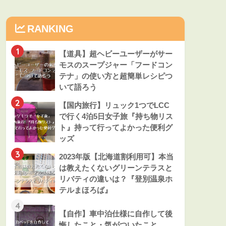
RANKING
1
【道具】超ヘビーユーザーがサー
モスのスープジャー「フードコン
テナ」の使い方と超簡単レシピつ
いて語ろう
2
【国内旅行】リュック1つでLCC
で行く4泊5日女子旅『持ち物リス
ト』持って行ってよかった便利グ
ッズ
3
2023年版【北海道割利用可】本当
は教えたくないグリーンテラスと
リバティの違いは？『登別温泉ホ
テルまほろば』
4
【自作】車中泊仕様に自作して後
悔したこと・気がついたこと