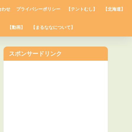
合わせ
プライバシーポリシー
【テントむし】
【北海道】
】
【動画】
【まるななについて】
スポンサードリンク