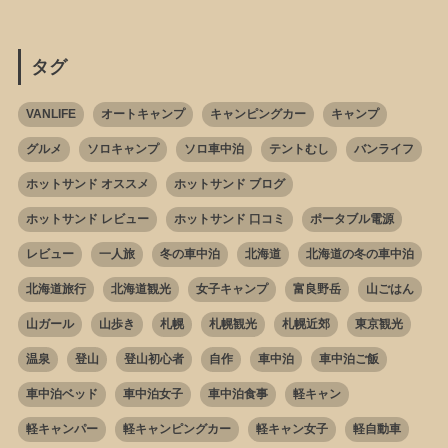
タグ
VANLIFE
オートキャンプ
キャンピングカー
キャンプ
グルメ
ソロキャンプ
ソロ車中泊
テントむし
バンライフ
ホットサンド オススメ
ホットサンド ブログ
ホットサンド レビュー
ホットサンド 口コミ
ポータブル電源
レビュー
一人旅
冬の車中泊
北海道
北海道の冬の車中泊
北海道旅行
北海道観光
女子キャンプ
富良野岳
山ごはん
山ガール
山歩き
札幌
札幌観光
札幌近郊
東京観光
温泉
登山
登山初心者
自作
車中泊
車中泊ご飯
車中泊ベッド
車中泊女子
車中泊食事
軽キャン
軽キャンパー
軽キャンピングカー
軽キャン女子
軽自動車