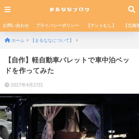
お問い合わせ
プライバシーポリシー
【テントむし】
【北海
ホーム
【まるななについて】
【自作】軽自動車パレットで車中泊ベッ
ドを作ってみた
2017年4月27日