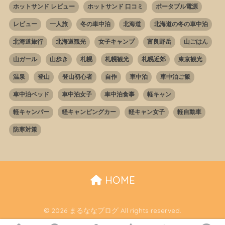
ホットサンド レビュー
ホットサンド 口コミ
ポータブル電源
レビュー
一人旅
冬の車中泊
北海道
北海道の冬の車中泊
北海道旅行
北海道観光
女子キャンプ
富良野岳
山ごはん
山ガール
山歩き
札幌
札幌観光
札幌近郊
東京観光
温泉
登山
登山初心者
自作
車中泊
車中泊ご飯
車中泊ベッド
車中泊女子
車中泊食事
軽キャン
軽キャンパー
軽キャンピングカー
軽キャン女子
軽自動車
防寒対策
HOME
© 2026 まるななブログ All rights reserved.