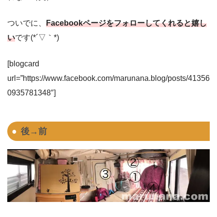
ついでに、
Facebook
ページをフォローしてくれると嬉し
い
です(*´▽｀*)
[blogcard
url=”https://www.facebook.com/marunana.blog/posts/41356
0935781348″]
後→前