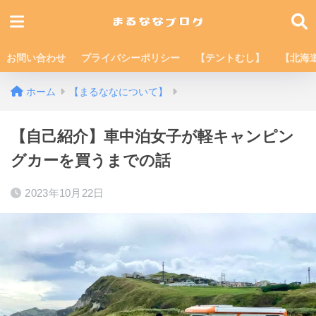
お問い合わせ
プライバシーポリシー
【テントむし】
【北海
ホーム
【まるななについて】
【自己紹介】車中泊女子が軽キャンピン
グカーを買うまでの話
2023年10月22日