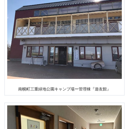
南幌町三重緑地公園キャンプ場ー管理棟『遊友館』