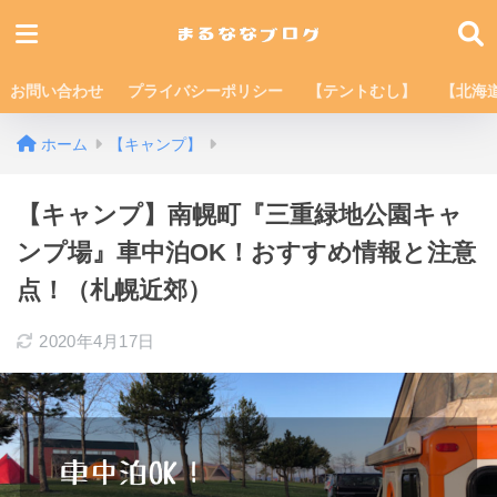
お問い合わせ
プライバシーポリシー
【テントむし】
【北海
ホーム
【キャンプ】
【キャンプ】南幌町『三重緑地公園キャ
ンプ場』車中泊OK！おすすめ情報と注意
点！（札幌近郊）
2020年4月17日