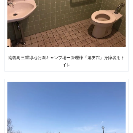
南幌町三重緑地公園キャンプ場ー管理棟『遊友館』身障者用ト
イレ