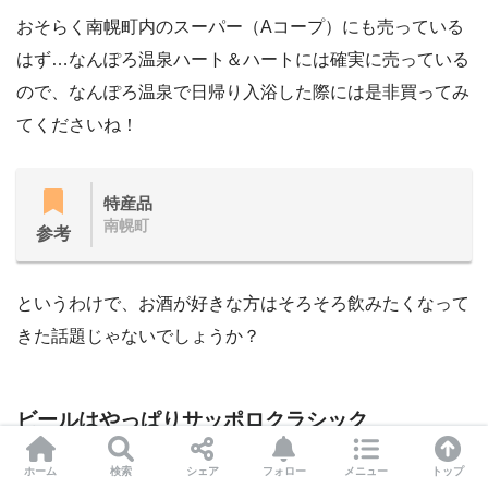
おそらく南幌町内のスーパー（Aコープ）にも売っている
はず…なんぽろ温泉ハート＆ハートには確実に売っている
ので、なんぽろ温泉で日帰り入浴した際には是非買ってみ
てくださいね！
特産品
南幌町
参考
というわけで、お酒が好きな方はそろそろ飲みたくなって
きた話題じゃないでしょうか？
ビールはやっぱりサッポロクラシック
ホーム
検索
シェア
フォロー
メニュー
トップ
北海道限定のビールといえば、サッポロクラシックです