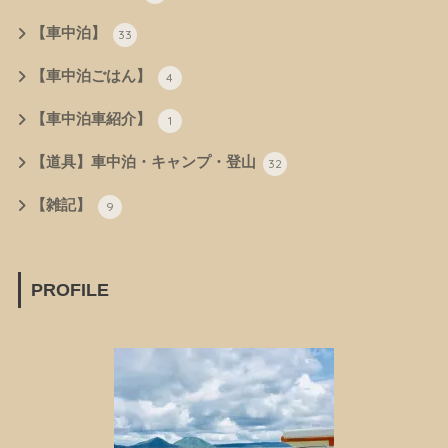
【車中泊】
33
【車中泊ごはん】
4
【車中泊車紹介】
1
【道具】車中泊・キャンプ・登山
32
【雑記】
9
PROFILE