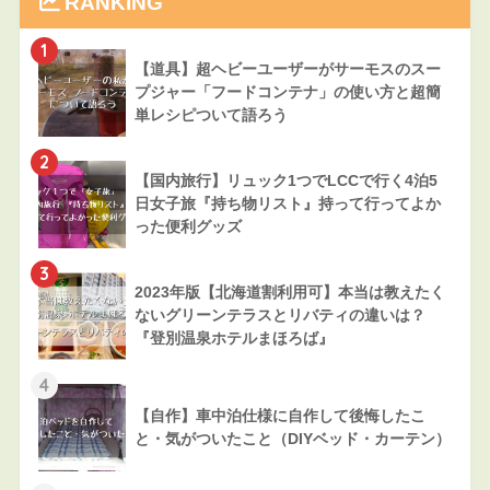
RANKING
1
【道具】超ヘビーユーザーがサーモスのスー
プジャー「フードコンテナ」の使い方と超簡
単レシピついて語ろう
2
【国内旅行】リュック1つでLCCで行く4泊5
日女子旅『持ち物リスト』持って行ってよか
った便利グッズ
3
2023年版【北海道割利用可】本当は教えたく
ないグリーンテラスとリバティの違いは？
『登別温泉ホテルまほろば』
4
【自作】車中泊仕様に自作して後悔したこ
と・気がついたこと（DIYベッド・カーテン）