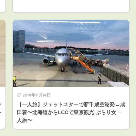
2018年11月14日
ン
【一人旅】ジェットスターで新千歳空港発→成
キ
田着〜北海道からLCCで東京観光 ぶらり女一
人旅〜