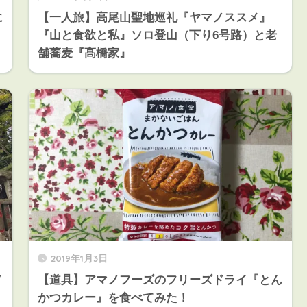
に
【一人旅】高尾山聖地巡礼『ヤマノススメ』
『山と食欲と私』ソロ登山（下り6号路）と老
舗蕎麦『髙橋家』
2019年1月3日
ノ
【道具】アマノフーズのフリーズドライ『とん
かつカレー』を食べてみた！