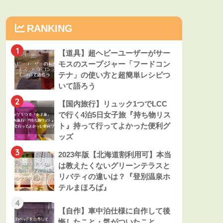
RANKING
1
【道具】超ヘビーユーザーがサー
モスのスープジャー「フードコン
テナ」の使い方と超簡単レシピつ
いて語ろう
2
【国内旅行】リュック1つでLCC
で行く4泊5日女子旅『持ち物リス
ト』持って行ってよかった便利グ
ッズ
3
2023年版【北海道割利用可】本当
は教えたくないグリーンテラスと
リバティの違いは？『登別温泉ホ
テルまほろば』
4
【自作】車中泊仕様に自作して後
悔したこと・気がついたこと