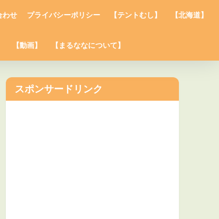
合わせ
プライバシーポリシー
【テントむし】
【北海道】
】
【動画】
【まるななについて】
スポンサードリンク